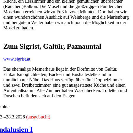
Küche, ein Esszimmer und ein kleiner, gemütlicher, überdachter
(Raucher-)Balkon. Die Mosel und die großzügigen Pündericher
Moselauen erreichen wir zu Fuß in zwei Minuten. Dort haben wir
einen wunderschönen Ausblick auf Weinberge und die Marienburg
und bei gutem Wetter haben wir auch noch die Möglichkeit in der
Mosel zu baden.
Zum Sigrist, Galtür, Paznauntal
www.sigrist.at
Das ehemalige Mesnerhaus liegt in der Dorfmitte von Galtür.
Einkaufsmöglichkeiten, Bäcker und Bushaltestelle sind in
unmittelbarer Nähe. Das Haus verfügt über fünf Doppelzimmer
und zwei Dreibettzimmer, eine gut ausgestattete Küche und einen
Aufenthaltsraum. Alle Zimmer haben Waschbecken. Toiletten und
Duschen befinden sich auf den Etagen.
rmine
.3.–28.3.2026
(ausgebucht)
ndalusien I