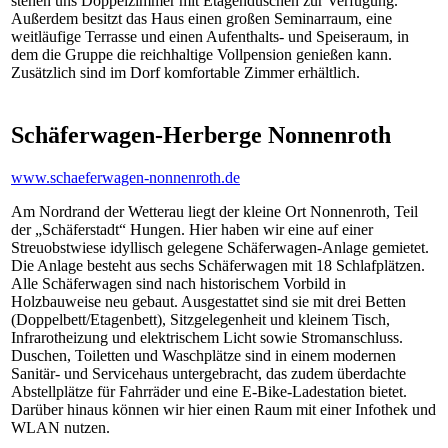
stehen uns Doppelzimmer mit Etagenduschen zur Verfügung.
Außerdem besitzt das Haus einen großen Seminarraum, eine
weitläufige Terrasse und einen Aufenthalts- und Speiseraum, in
dem die Gruppe die reichhaltige Vollpension genießen kann.
Zusätzlich sind im Dorf komfortable Zimmer erhältlich.
Schäferwagen-Herberge Nonnenroth
www.schaeferwagen-nonnenroth.de
Am Nordrand der Wetterau liegt der kleine Ort Nonnenroth, Teil
der „Schäferstadt“ Hungen. Hier haben wir eine auf einer
Streuobstwiese idyllisch gelegene Schäferwagen-Anlage gemietet.
Die Anlage besteht aus sechs Schäferwagen mit 18 Schlafplätzen.
Alle Schäferwagen sind nach historischem Vorbild in
Holzbauweise neu gebaut. Ausgestattet sind sie mit drei Betten
(Doppelbett/Etagenbett), Sitzgelegenheit und kleinem Tisch,
Infrarotheizung und elektrischem Licht sowie Stromanschluss.
Duschen, Toiletten und Waschplätze sind in einem modernen
Sanitär- und Servicehaus untergebracht, das zudem überdachte
Abstellplätze für Fahrräder und eine E-Bike-Ladestation bietet.
Darüber hinaus können wir hier einen Raum mit einer Infothek und
WLAN nutzen.