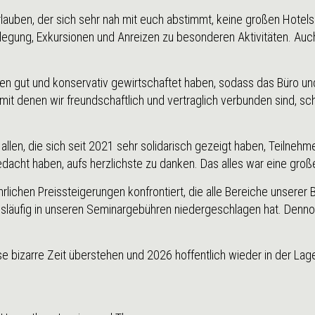
surlauben, der sich sehr nah mit euch abstimmt, keine großen Hote
legung, Exkursionen und Anreizen zu besonderen Aktivitäten. Au
Jahren gut und konservativ gewirtschaftet haben, sodass das Büro 
it denen wir freundschaftlich und vertraglich verbunden sind, sch
llen, die sich seit 2021 sehr solidarisch gezeigt haben, Teilnehm
ht haben, aufs herzlichste zu danken. Das alles war eine große 
hrlichen Preissteigerungen konfrontiert, die alle Bereiche unsere
gsläufig in unseren Seminargebühren niedergeschlagen hat. Denn
iese bizarre Zeit überstehen und 2026 hoffentlich wieder in der 